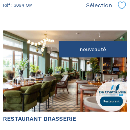
Sélection
Réf : 3094 OM
Sél
nouveauté
voir le
bien
RESTAURANT BRASSERIE