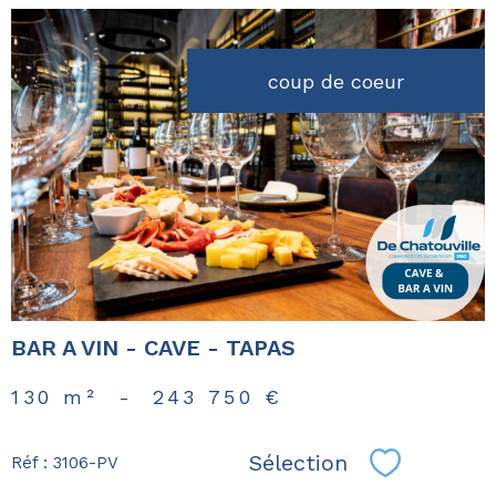
coup de coeur
voir le
bien
BAR A VIN - CAVE - TAPAS
130 m²
-
243 750 €
Sélection
Réf : 3106-PV
Sélectionn