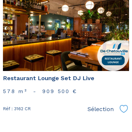
voir le
bien
Restaurant Lounge Set DJ Live
578 m²
-
909 500 €
Sélection
Réf : 3162 CR
Sél