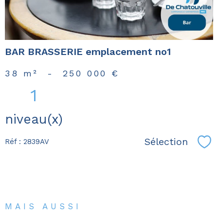
BAR BRASSERIE emplacement no1
38 m²
-
250 000 €
1
niveau(x)
Sélection
Réf : 2839AV
Sél
MAIS AUSSI