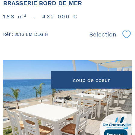
BRASSERIE BORD DE MER
188 m²
-
432 000 €
Sélection
Réf : 3016 EM DLG H
Sél
coup de coeur
voir le
bien