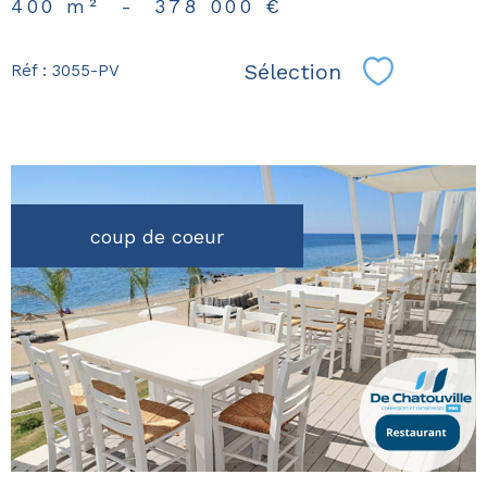
400 m²
-
378 000 €
Sélection
Réf : 3055-PV
Sélectionn
coup de coeur
voir le
bien