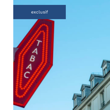
exclusif
voir le
bien