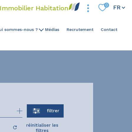
Langue
0
FR
Immobilier Habitation
ui sommes-nous ?
Médias
Recrutement
Contact
Notre ADN
Notre Expertise
Notre Équipe
filtrer
réinitialiser les
filtres