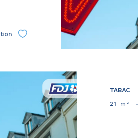
tion
Sélectionner
TABAC
21 m²