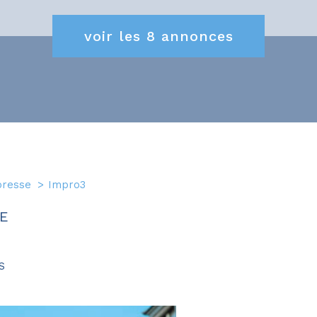
Restaurant D’altitud
voir les
8
annonces
Boulangerie
Hôtel
Salon De Coiffure
Glacier
Crêperie
presse
Impro3
Autres
RE
S