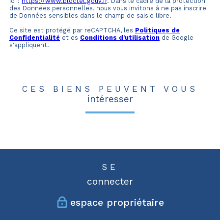
ici :
https://www.bloctel.gouv.fr
. Dans le cadre de la protection
des Données personnelles, nous vous invitons à ne pas inscrire
de Données sensibles dans le champ de saisie libre.
Ce site est protégé par reCAPTCHA, les
Politiques de
Confidentialité
et es
Conditions d'utilisation
de Google
s'appliquent.
CES BIENS PEUVENT VOUS
intéresser
SE
connecter
espace propriétaire