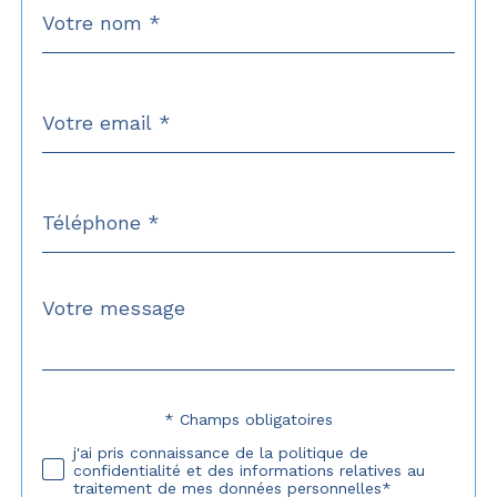
Nom
Fieldset
*
par
défaut
email
*
Téléphone
*
Message
Fieldset
*
par
défaut
* Champs obligatoires
Validation
j'ai pris connaissance de la politique de
confidentialité et des informations relatives au
traitement de mes données personnelles*