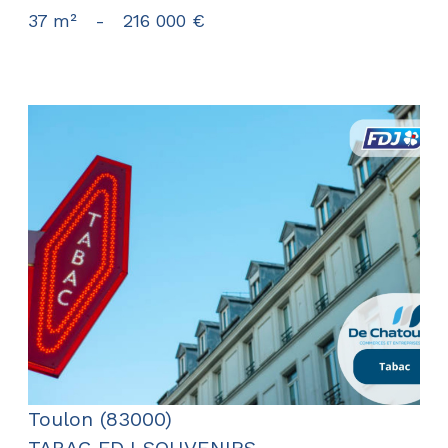
37 m²
-
216 000 €
voir le bien
Toulon (83000)
TABAC FDJ SOUVENIRS