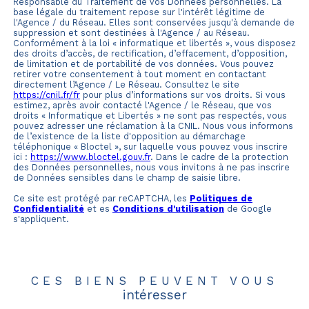
Responsable du Traitement de vos Données personnelles. La
base légale du traitement repose sur l'intérêt légitime de
l'Agence / du Réseau. Elles sont conservées jusqu'à demande de
suppression et sont destinées à l'Agence / au Réseau.
Conformément à la loi « informatique et libertés », vous disposez
des droits d’accès, de rectification, d’effacement, d’opposition,
de limitation et de portabilité de vos données. Vous pouvez
retirer votre consentement à tout moment en contactant
directement l’Agence / Le Réseau. Consultez le site
https://cnil.fr/fr
pour plus d’informations sur vos droits. Si vous
estimez, après avoir contacté l'Agence / le Réseau, que vos
droits « Informatique et Libertés » ne sont pas respectés, vous
pouvez adresser une réclamation à la CNIL. Nous vous informons
de l’existence de la liste d'opposition au démarchage
téléphonique « Bloctel », sur laquelle vous pouvez vous inscrire
ici :
https://www.bloctel.gouv.fr
. Dans le cadre de la protection
des Données personnelles, nous vous invitons à ne pas inscrire
de Données sensibles dans le champ de saisie libre.
Ce site est protégé par reCAPTCHA, les
Politiques de
Confidentialité
et es
Conditions d'utilisation
de Google
s'appliquent.
CES BIENS PEUVENT VOUS
intéresser