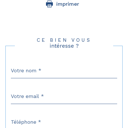
imprimer
CE BIEN VOUS
intéresse ?
Nom
Fieldset
*
par
défaut
email
*
Téléphone
*