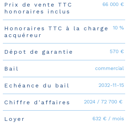
66 000 €
Prix de vente TTC
Caractéristiques
Valeurs
honoraires inclus
10 %
Honoraires TTC à la charge
acquéreur
570 €
Dépot de garantie
commercial
Bail
2032-11-15
Echéance du bail
2024 / 72 700 €
Chiffre d'affaires
632 € / mois
Loyer