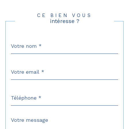
CE BIEN VOUS
intéresse ?
Nom
Fieldset
*
par
défaut
email
*
Téléphone
*
Message
Fieldset
*
par