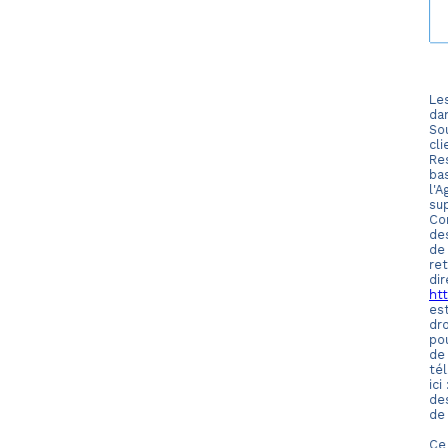
Les
da
Sou
cl
Re
bas
l'
su
Con
des
de
re
di
htt
es
dro
po
de
tél
ici
de
de
Ce