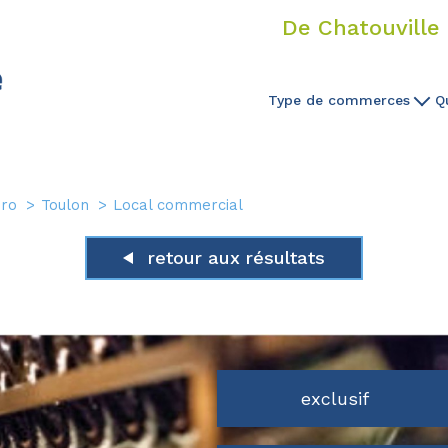
De Chatouville 
Type de commerces
Q
Bar
Bar Tabac
pro
Toulon
Local commercial
Tabac
retour aux résultats
Tabac Presse
Presse Libraire
Bar Restaurant
exclusif
Restaurant