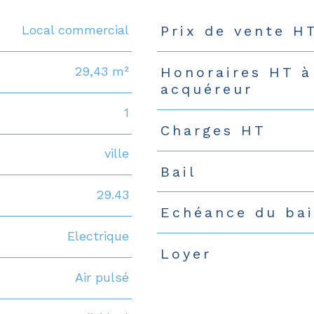
Local commercial
Prix de vente H
Caractéristiques
Valeur
29,43 m²
Honoraires HT à
acquéreur
1
Charges HT
ville
Bail
29.43
Echéance du bai
Electrique
Loyer
Air pulsé