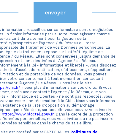
envoyer
 informations recueillies sur ce formulaire sont enregistrées
ns un fichier informatisé par La Boite Immo agissant comme
s-traitant du traitement pour la gestion de la
ientèle/prospects de l'Agence / du Réseau qui reste
sponsable du Traitement de vos Données personnelles. La
e légale du traitement repose sur l'intérêt légitime de
Agence / du Réseau. Elles sont conservées jusqu'à demande de
ppression et sont destinées à l'Agence / au Réseau.
formément à la loi « informatique et libertés », vous disposez
 droits d’accès, de rectification, d’effacement, d’opposition,
 limitation et de portabilité de vos données. Vous pouvez
tirer votre consentement à tout moment en contactant
rectement l’Agence / Le Réseau. Consultez le site
ps://cnil.fr/fr
pour plus d’informations sur vos droits. Si vous
timez, après avoir contacté l'Agence / le Réseau, que vos
its « Informatique et Libertés » ne sont pas respectés, vous
uvez adresser une réclamation à la CNIL. Nous vous informons
 l’existence de la liste d'opposition au démarchage
éphonique « Bloctel », sur laquelle vous pouvez vous inscrire
 :
https://www.bloctel.gouv.fr
. Dans le cadre de la protection
s Données personnelles, nous vous invitons à ne pas inscrire
 Données sensibles dans le champ de saisie libre.
 site est protégé par reCAPTCHA, les
Politiques de