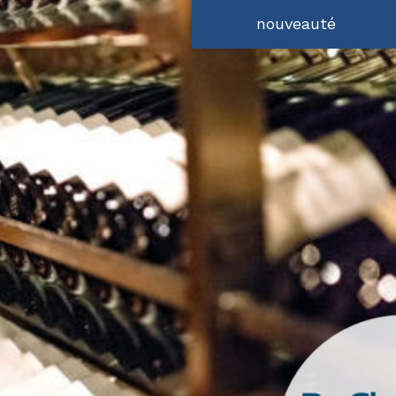
Restaurant D’altitud
nouveauté
Boulangerie
Hôtel
Salon De Coiffure
Glacier
Crêperie
Autres