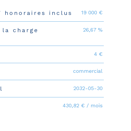
19 000 €
T honoraires inclus
s
26,67 %
 la charge
4 €
commercial
2032-05-30
l
430,82 € / mois