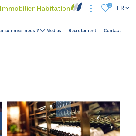
Langue
0
FR
Immobilier Habitation
ui sommes-nous ?
Médias
Recrutement
Contact
Notre ADN
Notre Expertise
Notre Équipe