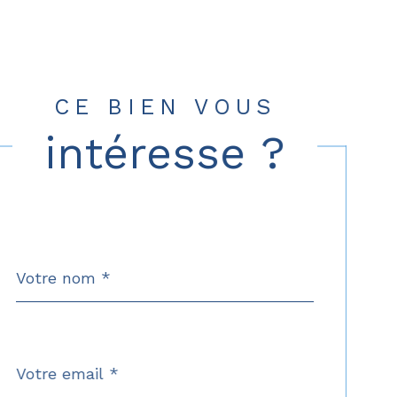
CE BIEN VOUS
intéresse ?
Nom
Fieldset
*
par
défaut
email
*