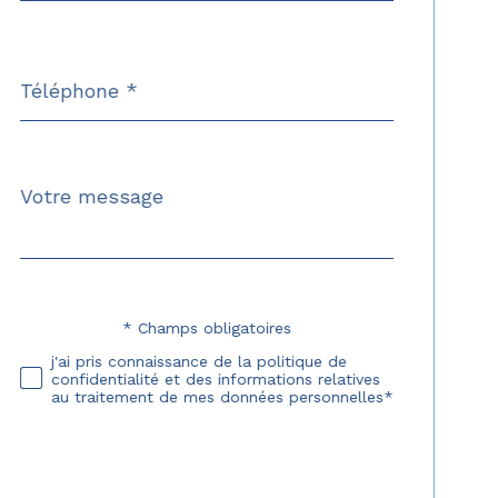
Téléphone
*
Message
Fieldset
*
par
défaut
* Champs obligatoires
Validation
j'ai pris connaissance de la politique de
confidentialité et des informations relatives
au traitement de mes données personnelles*
Validation