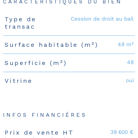
CARACTÉRISTIQUES DU BIEN
Cession de droit au bail
Type de
Caractéristiques
Valeurs
transac
48 m²
Surface habitable (m²)
48
Superficie (m²)
oui
Vitrine
INFOS FINANCIÈRES
39 600 €
Prix de vente HT
Caractéristiques
Valeurs