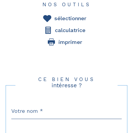
NOS OUTILS
sélectionner
calculatrice
imprimer
CE BIEN VOUS
intéresse ?
Nom
Fieldset
*
par
défaut
email