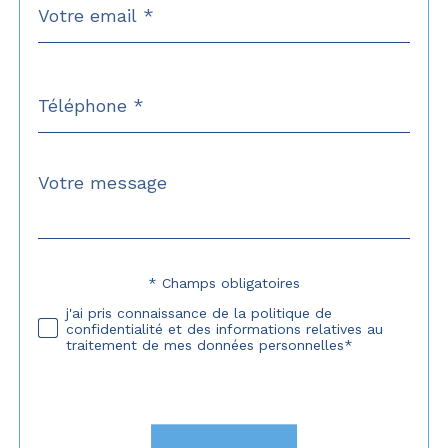
*
Téléphone
*
Message
Fieldset
*
par
défaut
* Champs obligatoires
Validation
j'ai pris connaissance de la politique de
confidentialité et des informations relatives au
traitement de mes données personnelles*
Validation