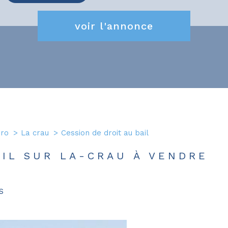
Restaurant D’altitud
voir l'annonce
Boulangerie
Hôtel
Salon De Coiffure
Glacier
Crêperie
pro
La crau
Cession de droit au bail
Autres
IL SUR LA-CRAU À VENDRE
S