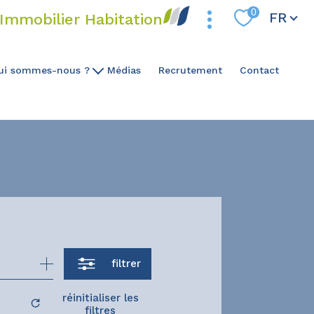
Langue
0
FR
Immobilier Habitation
ui sommes-nous ?
Médias
Recrutement
Contact
Notre ADN
Notre Expertise
Notre Équipe
filtrer
réinitialiser les
filtres