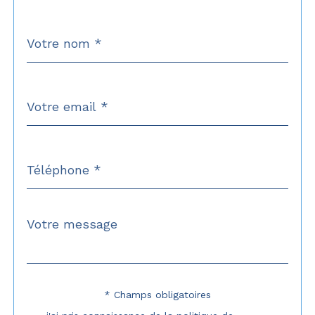
Nom
Fieldset
*
par
défaut
email
*
Téléphone
*
Message
Fieldset
*
par
défaut
* Champs obligatoires
Validation