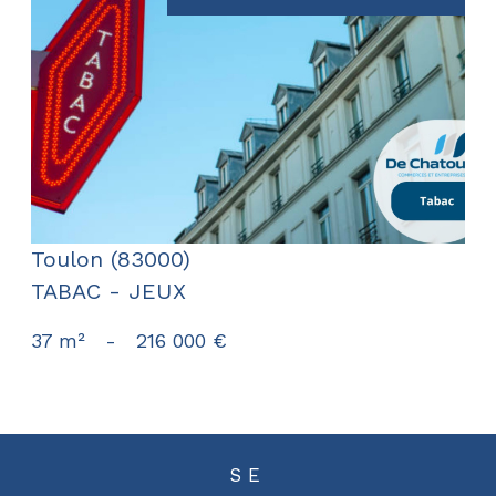
voir le bien
Toulon (83000)
TABAC - JEUX
37 m²
-
216 000 €
SE