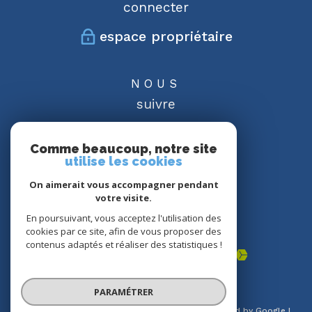
connecter
espace propriétaire
NOUS
suivre
Comme beaucoup, notre site
utilise les cookies
On aimerait vous accompagner pendant
NOUS
votre visite.
adhérons
En poursuivant, vous acceptez l'utilisation des
cookies par ce site, afin de vous proposer des
contenus adaptés et réaliser des statistiques !
PARAMÉTRER
© 2026 | Tous droits réservés | Traduction powered by Google |