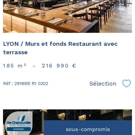
bien
LYON / Murs et fonds Restaurant avec
terrasse
185 m²
-
216 990 €
Sélection
Réf : 2918BB R1 0302
Sél
sous-compromis