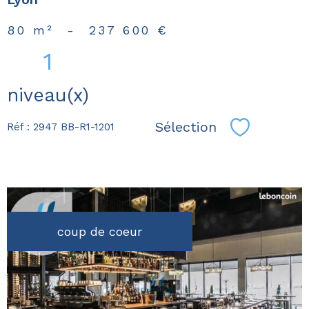
80 m²
-
237 600 €
1
niveau(x)
Sélection
Réf : 2947 BB-R1-1201
Sélectionn
coup de coeur
voir le