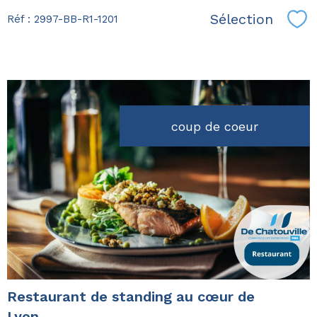
Sélection
Réf : 2997-BB-R1-1201
Sél
coup de coeur
voir le
bien
Restaurant de standing au cœur de
Lyon