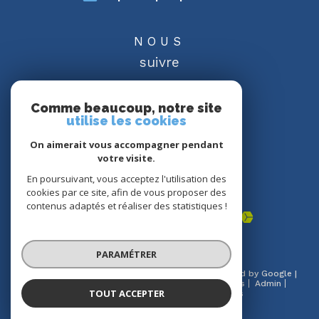
NOUS
suivre
Comme beaucoup, notre site
utilise les cookies
On aimerait vous accompagner pendant
NOUS
votre visite.
adhérons
En poursuivant, vous acceptez l'utilisation des
cookies par ce site, afin de vous proposer des
contenus adaptés et réaliser des statistiques !
PARAMÉTRER
© 2026 | Tous droits réservés | Traduction powered by Google |
Nos honoraires
Plan du site
Mentions légales
Admin
TOUT ACCEPTER
Partenaires
Politique RGPD
Cookies