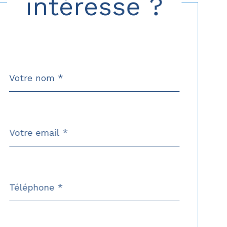
intéresse ?
Nom
Fieldset
*
par
défaut
email
*
Téléphone
*