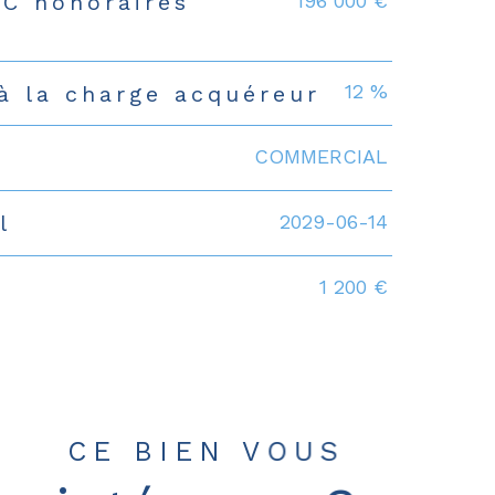
196 000 €
TC honoraires
s
12 %
à la charge acquéreur
COMMERCIAL
2029-06-14
l
1 200 €
CE BIEN VOUS