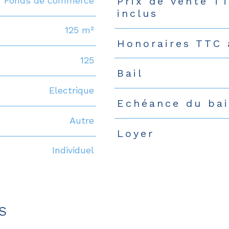
Fonds de commerce
Prix de vente T
Caractéristiques
Valeur
inclus
125 m²
Honoraires TTC 
125
Bail
Electrique
Echéance du bai
Autre
Loyer
Individuel
S