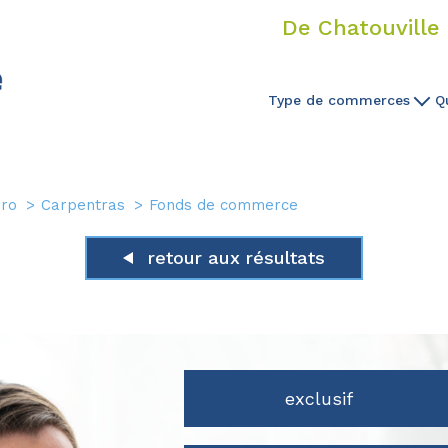
De Chatouville 
Type de commerces
Q
Bar
Bar Tabac
pro
Carpentras
Fonds de commerce
Tabac
retour aux résultats
Tabac Presse
Presse Libraire
Bar Restaurant
exclusif
Restaurant