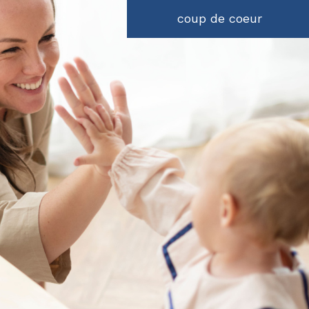
Restaurant D’altitud
coup de coeur
Boulangerie
Hôtel
Salon De Coiffure
Glacier
Crêperie
Autres