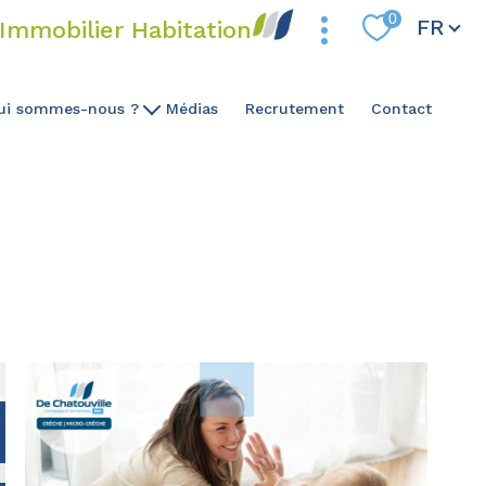
Langue
0
FR
Immobilier Habitation
ui sommes-nous ?
Médias
Recrutement
Contact
Notre ADN
Notre Expertise
Notre Équipe